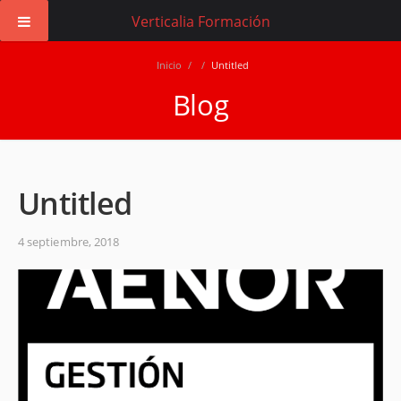
Verticalia Formación
Inicio
/
/
Untitled
Blog
Untitled
4 septiembre, 2018