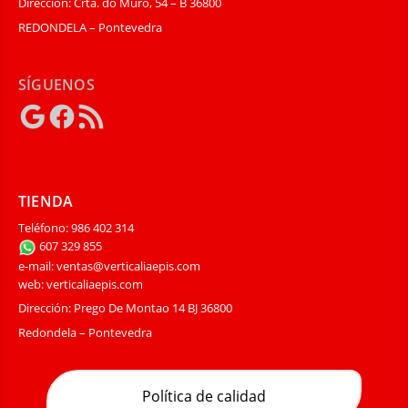
Dirección: Crta. do Muro, 54 – B 36800
REDONDELA – Pontevedra
SÍGUENOS
Google
Facebook
Feed
RSS
TIENDA
Teléfono: 986 402 314
607 329 855
e-mail: ventas@verticaliaepis.com
web: verticaliaepis.com
Dirección: Prego De Montao 14 BJ 36800
Redondela – Pontevedra