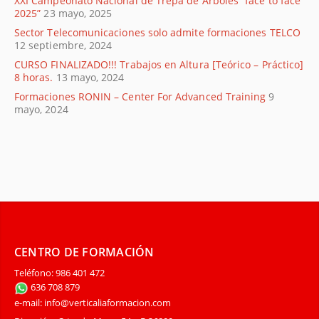
XXI Campeonato Nacional de Trepa de Árboles “face to face
2025”
23 mayo, 2025
Sector Telecomunicaciones solo admite formaciones TELCO
12 septiembre, 2024
CURSO FINALIZADO!!! Trabajos en Altura [Teórico – Práctico]
8 horas.
13 mayo, 2024
Formaciones RONIN – Center For Advanced Training
9
mayo, 2024
CENTRO DE FORMACIÓN
Teléfono: 986 401 472
636 708 879
e-mail: info@verticaliaformacion.com