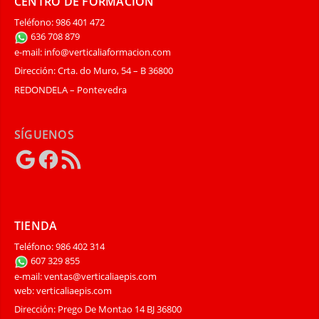
CENTRO DE FORMACIÓN
Teléfono: 986 401 472
636 708 879
e-mail: info@verticaliaformacion.com
Dirección: Crta. do Muro, 54 – B 36800
REDONDELA – Pontevedra
SÍGUENOS
Google
Facebook
Feed
RSS
TIENDA
Teléfono: 986 402 314
607 329 855
e-mail: ventas@verticaliaepis.com
web: verticaliaepis.com
Dirección: Prego De Montao 14 BJ 36800