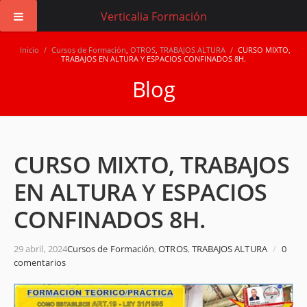
Verticalia Formación
Inicio
/
Cursos de Formación
,
OTROS
,
TRABAJOS ALTURA
/
CURSO MIXTO,
TRABAJOS EN ALTURA Y ESPACIOS CONFINADOS 8H.
Blog
CURSO MIXTO, TRABAJOS
EN ALTURA Y ESPACIOS
CONFINADOS 8H.
29 abril, 2024
Cursos de Formación
,
OTROS
,
TRABAJOS ALTURA
/
0
comentarios