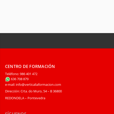
CENTRO DE FORMACIÓN
Teléfono: 986 401 472
636 708 879
e-mail: info@verticaliaformacion.com
Dirección: Crta. do Muro, 54 – B 36800
REDONDELA – Pontevedra
SÍGUENOS